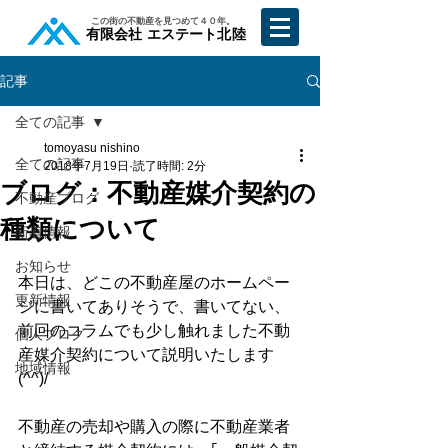
​この街の不動産を見つめて４０年。
​有限会社 エステート北陸
記事
全ての記事
tomoyasu nishino
全ての記事
2018年7月19日
読了時間: 2分
ブログ：不動産媒介契約の
不動産ブログ
種類について
新着情報
お知らせ
本日は、どこの不動産屋のホームペー
更新情報
ジに書いてありそうで、書いてない、
前回のコラムでも少し触れました不動
個人ブログ
産媒介契約について説明いたします
地域情報
(^^)/
不動産の売却や購入の際に不動産業者