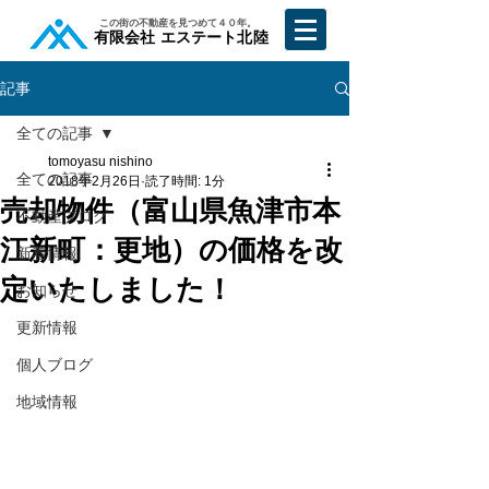
​この街の不動産を見つめて４０年。
​有限会社 エステート北陸
記事
全ての記事
tomoyasu nishino
全ての記事
2018年2月26日
読了時間: 1分
売却物件（富山県魚津市本
不動産ブログ
江新町：更地）の価格を改
新着情報
定いたしました！
お知らせ
更新情報
個人ブログ
地域情報