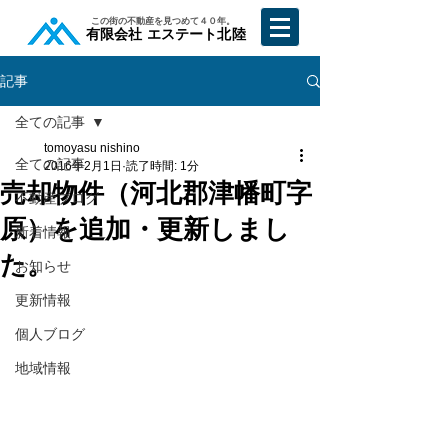
​この街の不動産を見つめて４０年。
​有限会社 エステート北陸
記事
全ての記事
tomoyasu nishino
全ての記事
2016年2月1日
読了時間: 1分
売却物件（河北郡津幡町字
不動産ブログ
原）を追加・更新しまし
新着情報
た。
お知らせ
更新情報
個人ブログ
地域情報