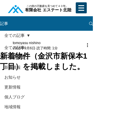
​この街の不動産を見つめて４０年。
​有限会社 エステート北陸
記事
全ての記事
tomoyasu nishino
全ての記事
2016年9月6日
読了時間: 1分
新着物件（金沢市新保本1
不動産ブログ
丁目）を掲載しました。
新着情報
お知らせ
更新情報
個人ブログ
地域情報