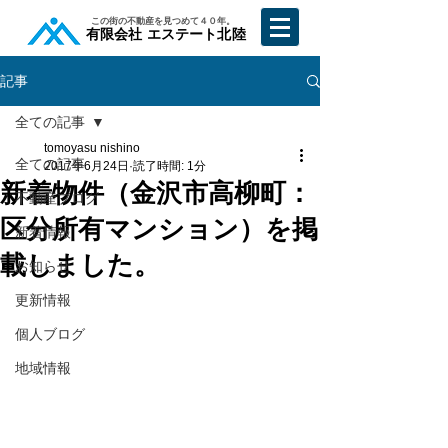
​この街の不動産を見つめて４０年。
​有限会社 エステート北陸
記事
全ての記事
tomoyasu nishino
全ての記事
2017年6月24日
読了時間: 1分
新着物件（金沢市高柳町：
不動産ブログ
区分所有マンション）を掲
新着情報
載しました。
お知らせ
更新情報
個人ブログ
地域情報