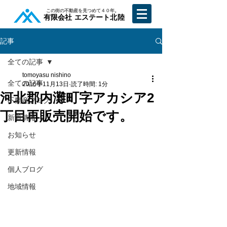
​この街の不動産を見つめて４０年。
​有限会社 エステート北陸
記事
全ての記事
tomoyasu nishino
全ての記事
2016年11月13日
読了時間: 1分
河北郡内灘町字アカシア2
不動産ブログ
丁目再販売開始です。
新着情報
お知らせ
更新情報
個人ブログ
地域情報