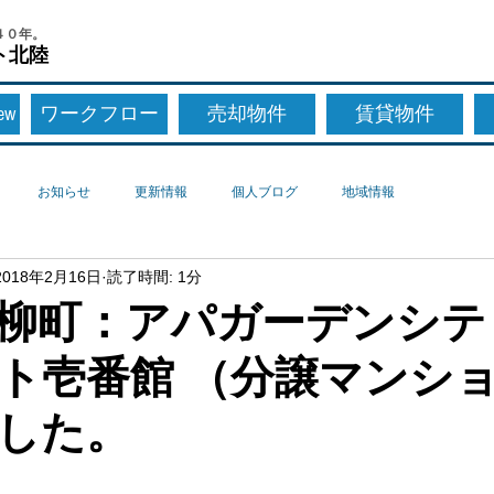
４０年。
ト北陸
New
ワークフロー
売却物件
賃貸物件
お知らせ
更新情報
個人ブログ
地域情報
2018年2月16日
読了時間: 1分
柳町：アパガーデンシテ
ト壱番館 （分譲マンシ
した。