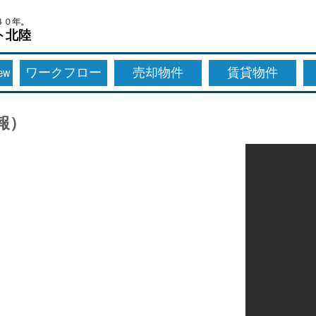
４０年。
ト北陸
New
ワークフロー
売却物件
賃貸物件
報）