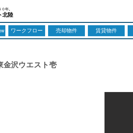
４０年。
ト北陸
New
ワークフロー
売却物件
賃貸物件
）
東金沢ウエスト壱