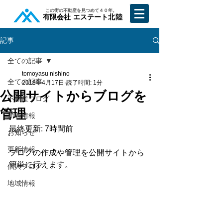
​この街の不動産を見つめて４０年。
​有限会社 エステート北陸
記事
全ての記事
tomoyasu nishino
全ての記事
2018年4月17日
読了時間: 1分
公開サイトからブログを
不動産ブログ
管理
新着情報
最終更新: 7時間前
お知らせ
更新情報
ブログの作成や管理を公開サイトから
簡単に行えます。 
個人ブログ
地域情報