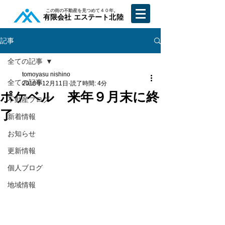
​この街の不動産を見つめて４０年。
​有限会社 エステート北陸
記事
全ての記事
tomoyasu nishino
全ての記事
2018年12月11日
読了時間: 4分
ポケベル 来年９月末に終
不動産ブログ
了
新着情報
お知らせ
更新情報
個人ブログ
地域情報