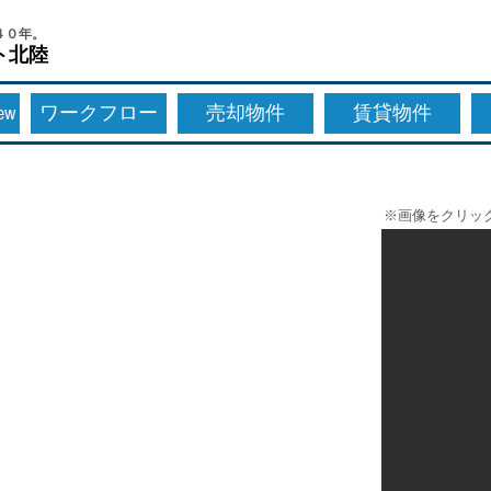
４０年。
ト北陸
New
ワークフロー
売却物件
賃貸物件
※画像をクリッ