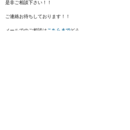
是非ご相談下さい！！
ご連絡お待ちしております！！
メールでのご相談は
こちらまで
どう
ぞ。
・・・・・・・・・・・・・・・・・
・・・・・・・・・・・・・・・・・
・・・・・・・・・・・・・
インスタグラム
やってます！！
私の個人的な投稿ですｗ
私がどのような人物か興味のある方は
ぜひご覧下さい(^^)/
私のインスタグラムは
こちらから
どう