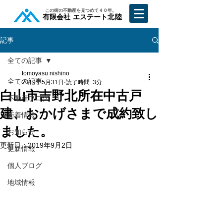
​この街の不動産を見つめて４０年。
​有限会社 エステート北陸
記事
全ての記事
tomoyasu nishino
全ての記事
2019年5月31日
読了時間: 3分
白山市吉野北所在中古戸
不動産ブログ
建、おかげさまで成約致し
新着情報
ました。
お知らせ
更新日：
2019年9月2日
更新情報
個人ブログ
地域情報