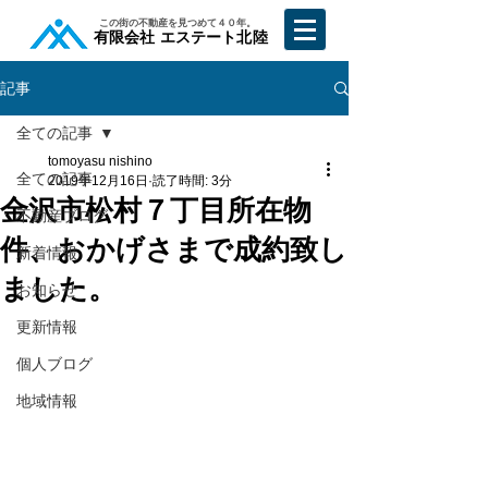
​この街の不動産を見つめて４０年。
​有限会社 エステート北陸
記事
全ての記事
tomoyasu nishino
全ての記事
2019年12月16日
読了時間: 3分
金沢市松村７丁目所在物
不動産ブログ
件、おかげさまで成約致し
新着情報
ました。
お知らせ
更新情報
個人ブログ
地域情報