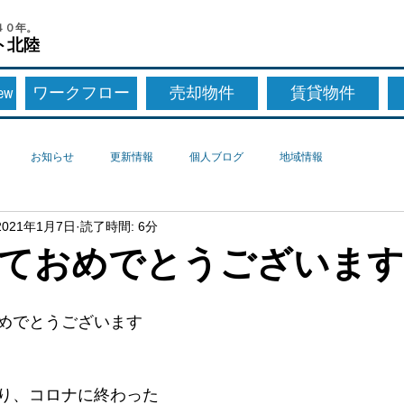
４０年。
ト北陸
New
ワークフロー
売却物件
賃貸物件
お知らせ
更新情報
個人ブログ
地域情報
2021年1月7日
読了時間: 6分
ておめでとうございます
めでとうございます
り、コロナに終わった