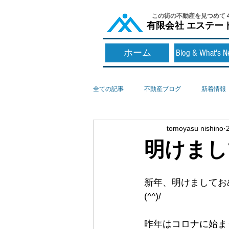
​この街の不動産を見つめて
​有限会社 エステー
ホーム
Blog & What's 
全ての記事
不動産ブログ
新着情報
tomoyasu nishino
明けまし
新年、明けましてお
(^^)/
昨年はコロナに始ま