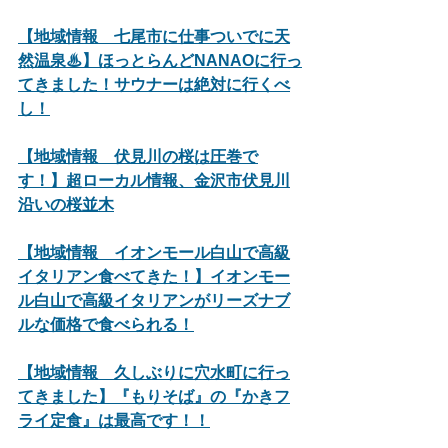
【地域情報　七尾市に仕事ついでに天
然温泉♨】ほっとらんどNANAOに行っ
てきました！サウナーは絶対に行くべ
し！
【地域情報　伏見川の桜は圧巻で
す！】超ローカル情報、金沢市伏見川
沿いの桜並木
【地域情報　イオンモール白山で高級
イタリアン食べてきた！】イオンモー
ル白山で高級イタリアンがリーズナブ
ルな価格で食べられる！
【地域情報　久しぶりに穴水町に行っ
てきました】『もりそば』の『かきフ
ライ定食』は最高です！！