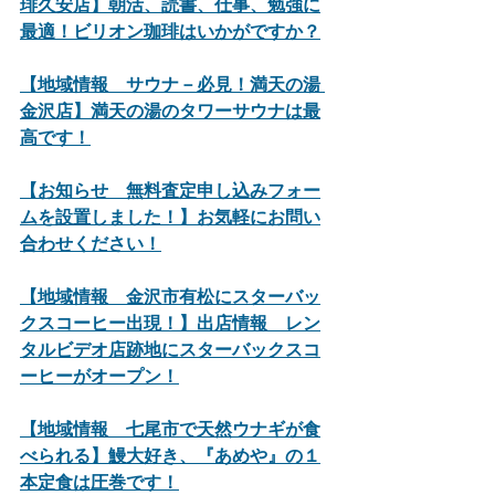
琲久安店】朝活、読書、仕事、勉強に
最適！ビリオン珈琲はいかがですか？
【地域情報　サウナ－必見！満天の湯 
金沢店】満天の湯のタワーサウナは最
高です！
【お知らせ　無料査定申し込みフォー
ムを設置しました！】お気軽にお問い
合わせください！
【地域情報　金沢市有松にスターバッ
クスコーヒー出現！】出店情報　レン
タルビデオ店跡地にスターバックスコ
ーヒーがオープン！
【地域情報　七尾市で天然ウナギが食
べられる】鰻大好き、『あめや』の１
本定食は圧巻です！