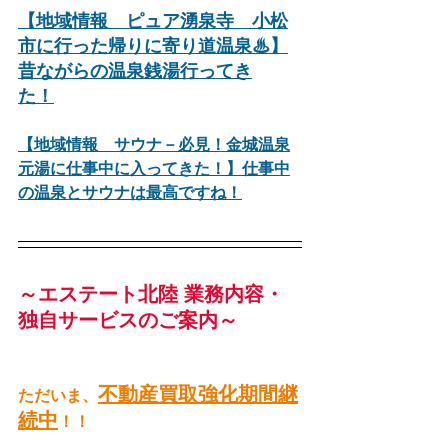
【地域情報　ピュア湧泉寺　小松
市に行った帰りに寄り道温泉♨】
昔ながらの温泉銭湯行ってき
た！
【地域情報　サウナ－必見！金城温泉
元湯に仕事中に入ってきた！】仕事中
の温泉とサウナは最高ですね！
～エステート北陸 業務内容・
独自サービスのご案内～
不動産買取強化期間継
ただいま、
続中
！！