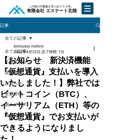
​この街の不動産を見つめて４０年。
​有限会社 エステート北陸
記事
全ての記事
tomoyasu nishino
全ての記事
2022年4月22日
読了時間: 7分
【お知らせ 新決済機能
不動産ブログ
『仮想通貨』支払いを導入
新着情報
いたしました！】弊社では
お知らせ
ビットコイン（BTC）、
更新情報
イーサリアム（ETH）等の
個人ブログ
『仮想通貨』でお支払いが
地域情報
できるようになりまし
た！