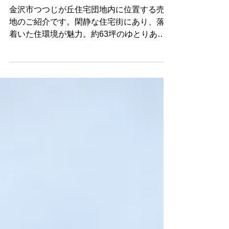
地内の売土地｜約63坪のゆ
とりある敷地
金沢市つつじが丘住宅団地内に位置する売土
地のご紹介です。閑静な住宅街にあり、落ち
着いた住環境が魅力。約63坪のゆとりある
敷地で、建築計画も検討しやすい物件です。
北鉄バス「つつじが丘住宅」停まで徒歩約3
分と利便性も良好。現在古家がありますが、
建物解体後、更地にてお引渡しいたします。
新築用地をお探しの方はぜひご覧ください。