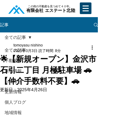
​この街の不動産を見つめて４０年。
​有限会社 エステート北陸
記事
全ての記事
tomoyasu nishino
全ての記事
2025年3月3日
読了時間: 8分
🌟【新規オープン】金沢市
不動産ブログ
石引二丁目 月極駐車場 🚗
新着情報
【仲介手数料不要】🚗
お知らせ
更新日：
2025年4月26日
更新情報
個人ブログ
地域情報