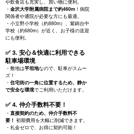
や飲食店も充実し、買い物に便利。
・
金沢大学附属病院まで約460m
！病院
関係者や通院が必要な方にも最適。
・小立野小学校（約880m）、紫錦台中
学校（約680m）が近く、お子様の送迎
にも便利。
✅ 3. 安心＆快適に利用できる
駐車場環境
・敷地は
平坦地
なので、駐車がスムー
ズ！
・
住宅街の一角に位置するため、静か
で安全な環境
でご利用いただけます。
✅ 4. 仲介手数料不要！
・
直接契約のため、仲介手数料不
要！
 初期費用を大幅に削減できます。
・礼金ゼロで、お得に契約可能！