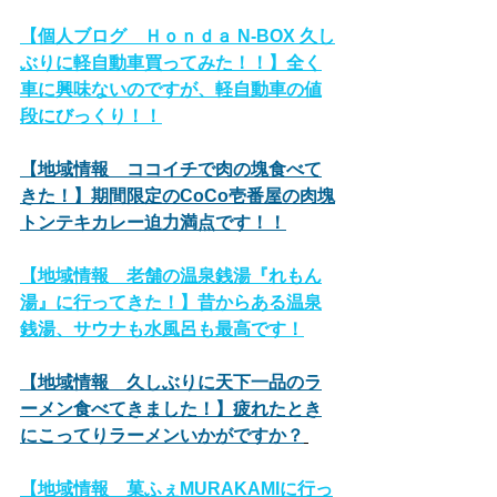
【個人ブログ　Ｈｏｎｄａ N-BOX 久し
ぶりに軽自動車買ってみた！！】全く
車に興味ないのですが、軽自動車の値
段にびっくり！！
【地域情報　ココイチで肉の塊食べて
きた！】期間限定のCoCo壱番屋の肉塊
トンテキカレー迫力満点です！！
【地域情報　老舗の温泉銭湯『れもん
湯』に行ってきた！】昔からある温泉
銭湯、サウナも水風呂も最高です！
【地域情報　久しぶりに天下一品のラ
ーメン食べてきました！】疲れたとき
にこってりラーメンいかがですか？
【地域情報　菓ふぇMURAKAMIに行っ