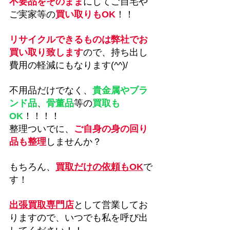
不要品をそのまま
にしてご自宅や
ご実家等の
買い取りもOK
！！
リサイクルできるものは弊社でお
買い取り致します
ので、持ち出し
費用の軽減にもなります(^^)/
不用品だけでなく、
貴金属やブラ
ンド品
、
骨董品
等の
買取も
OK
！！！！
整理ついでに、
ご自身の身の回り
品も整理
しませんか？
もちろん、
買取だけの依頼もOK
で
す！
出張買取専門店
として営業してお
りますので、
いつでも私を呼び出