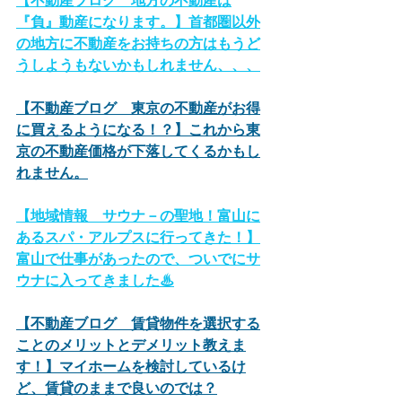
【不動産ブログ　地方の不動産は
『負』動産になります。】首都圏以外
の地方に不動産をお持ちの方はもうど
うしようもないかもしれません、、、
【不動産ブログ　東京の不動産がお得
に買えるようになる！？】これから東
京の不動産価格が下落してくるかもし
れません。
【地域情報　サウナ－の聖地！富山に
あるスパ・アルプスに行ってきた！】
富山で仕事があったので、ついでにサ
ウナに入ってきました♨
【不動産ブログ　賃貸物件を選択する
ことのメリットとデメリット教えま
す！】マイホームを検討しているけ
ど、賃貸のままで良いのでは？