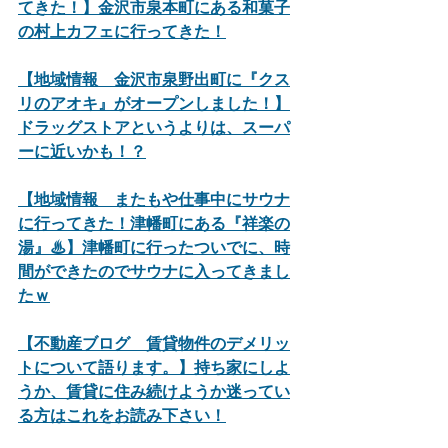
てきた！】金沢市泉本町にある和菓子
の村上カフェに行ってきた！
【地域情報　金沢市泉野出町に『クス
リのアオキ』がオープンしました！】
ドラッグストアというよりは、スーパ
ーに近いかも！？
【地域情報　またもや仕事中にサウナ
に行ってきた！津幡町にある『祥楽の
湯』♨】津幡町に行ったついでに、時
間ができたのでサウナに入ってきまし
たｗ
【不動産ブログ　賃貸物件のデメリッ
トについて語ります。】持ち家にしよ
うか、賃貸に住み続けようか迷ってい
る方はこれをお読み下さい！