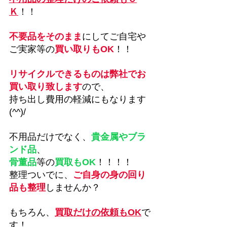
Ｋ
！！
不要品をそのまま
にしてご自宅や
ご実家等の
買い取りもOK
！！
リサイクルできるものは弊社でお
買い取り致します
ので、
持ち出し費用の軽減にもなります
(^^)/
不用品だけでなく、
貴金属やブラ
ンド品
、
骨董品
等の
買取もOK
！！！！
整理ついでに、
ご自身の身の回り
品も整理
しませんか？
もちろん、
買取だけの依頼もOK
で
す！