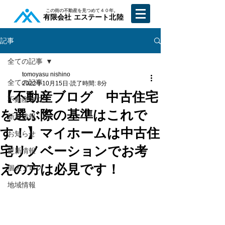
​この街の不動産を見つめて４０年。
​有限会社 エステート北陸
記事
全ての記事
tomoyasu nishino
全ての記事
2022年10月15日
読了時間: 8分
【不動産ブログ 中古住宅
不動産ブログ
を選ぶ際の基準はこれで
新着情報
す！】マイホームは中古住
お知らせ
宅リノベーションでお考
更新情報
えの方は必見です！
個人ブログ
地域情報